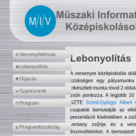
Versenyfelhívás
Lebonyolítás
Lebonyolítás
A versenyre középiskolás diá
Díjazás
szükséges egy pályamunka f
elkészített munka rövid 2 olda
Szponzorok
zsűri pontozza. A legjobb 10
SZTE
Szent-Györgyi Albert 
Program
csapatok bemutatják az elké
Regisztráció
prezentáció kíséretében a zs
verseny zsűrije és a verse
Programbizottság
észrevételeiket. A bemutatott