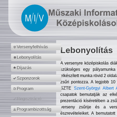
Versenyfelhívás
Lebonyolítás
Lebonyolítás
A versenyre középiskolás diá
Díjazás
szükséges egy pályamunka f
elkészített munka rövid 2 olda
Szponzorok
zsűri pontozza. A legjobb 10
SZTE
Szent-Györgyi Albert 
Program
csapatok bemutatják az elké
Regisztráció
prezentáció kíséretében a zs
verseny zsűrije és a verse
Programbizottság
észrevételeiket. A bemutatott