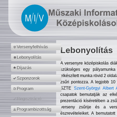
Versenyfelhívás
Lebonyolítás
Lebonyolítás
A versenyre középiskolás diá
Díjazás
szükséges egy pályamunka f
elkészített munka rövid 2 olda
Szponzorok
zsűri pontozza. A legjobb 10
SZTE
Szent-Györgyi Albert 
Program
csapatok bemutatják az elké
Regisztráció
prezentáció kíséretében a zs
verseny zsűrije és a verse
Programbizottság
észrevételeiket. A bemutatott