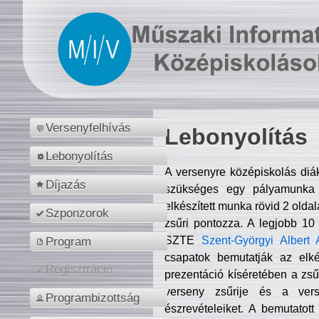
Versenyfelhívás
Lebonyolítás
Lebonyolítás
A versenyre középiskolás diá
Díjazás
szükséges egy pályamunka f
elkészített munka rövid 2 olda
Szponzorok
zsűri pontozza. A legjobb 10
SZTE
Szent-Györgyi Albert 
Program
csapatok bemutatják az elké
Regisztráció
prezentáció kíséretében a zs
verseny zsűrije és a verse
Programbizottság
észrevételeiket. A bemutatott