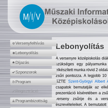
Versenyfelhívás
Lebonyolítás
Lebonyolítás
A versenyre középiskolás diá
Díjazás
szükséges egy pályamunka f
elkészített munka rövid 2 olda
Szponzorok
zsűri pontozza. A legjobb 10
SZTE
Szent-Györgyi Albert 
Program
csapatok bemutatják az elké
Regisztráció
prezentáció kíséretében a zs
verseny zsűrije és a verse
Programbizottság
észrevételeiket. A bemutatott