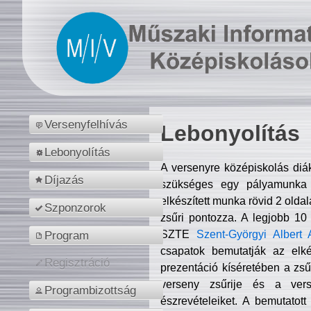
Versenyfelhívás
Lebonyolítás
Lebonyolítás
A versenyre középiskolás diá
Díjazás
szükséges egy pályamunka f
elkészített munka rövid 2 olda
Szponzorok
zsűri pontozza. A legjobb 10
SZTE
Szent-Györgyi Albert 
Program
csapatok bemutatják az elké
Regisztráció
prezentáció kíséretében a zs
verseny zsűrije és a verse
Programbizottság
észrevételeiket. A bemutatott