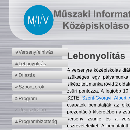
Versenyfelhívás
Lebonyolítás
Lebonyolítás
A versenyre középiskolás diá
Díjazás
szükséges egy pályamunka f
elkészített munka rövid 2 olda
Szponzorok
zsűri pontozza. A legjobb 10
SZTE
Szent-Györgyi Albert 
Program
csapatok bemutatják az elké
Regisztráció
prezentáció kíséretében a zs
verseny zsűrije és a verse
Programbizottság
észrevételeiket. A bemutatott