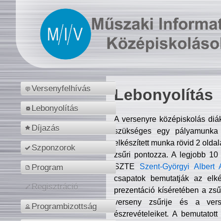
Versenyfelhívás
Lebonyolítás
Lebonyolítás
A versenyre középiskolás diá
Díjazás
szükséges egy pályamunka f
elkészített munka rövid 2 olda
Szponzorok
zsűri pontozza. A legjobb 10
SZTE
Szent-Györgyi Albert 
Program
csapatok bemutatják az elké
Regisztráció
prezentáció kíséretében a zs
verseny zsűrije és a verse
Programbizottság
észrevételeiket. A bemutatott