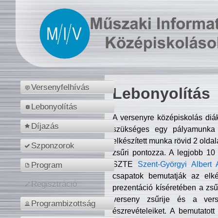
Versenyfelhívás
Lebonyolítás
Lebonyolítás
A versenyre középiskolás diá
Díjazás
szükséges egy pályamunka f
elkészített munka rövid 2 olda
Szponzorok
zsűri pontozza. A legjobb 10
SZTE
Szent-Györgyi Albert 
Program
csapatok bemutatják az elké
Regisztráció
prezentáció kíséretében a zs
verseny zsűrije és a verse
Programbizottság
észrevételeiket. A bemutatott