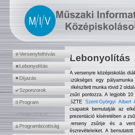
Versenyfelhívás
Lebonyolítás
Lebonyolítás
A versenyre középiskolás diá
Díjazás
szükséges egy pályamunka f
elkészített munka rövid 2 olda
Szponzorok
zsűri pontozza. A legjobb 10
SZTE
Szent-Györgyi Albert 
Program
csapatok bemutatják az elké
Regisztráció
prezentáció kíséretében a zs
verseny zsűrije és a verse
Programbizottság
észrevételeiket. A bemutatott