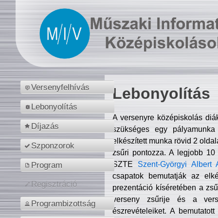
Versenyfelhívás
Lebonyolítás
Lebonyolítás
A versenyre középiskolás diá
Díjazás
szükséges egy pályamunka f
elkészített munka rövid 2 olda
Szponzorok
zsűri pontozza. A legjobb 10
SZTE
Szent-Györgyi Albert 
Program
csapatok bemutatják az elké
Regisztráció
prezentáció kíséretében a zs
verseny zsűrije és a verse
Programbizottság
észrevételeiket. A bemutatott