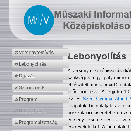
Versenyfelhívás
Lebonyolítás
Lebonyolítás
A versenyre középiskolás diá
Díjazás
szükséges egy pályamunka f
elkészített munka rövid 2 olda
Szponzorok
zsűri pontozza. A legjobb 10
SZTE
Szent-Györgyi Albert 
Program
csapatok bemutatják az elké
Regisztráció
prezentáció kíséretében a zs
verseny zsűrije és a verse
Programbizottság
észrevételeiket. A bemutatott