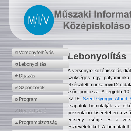
Versenyfelhívás
Lebonyolítás
Lebonyolítás
A versenyre középiskolás diá
Díjazás
szükséges egy pályamunka f
elkészített munka rövid 2 olda
Szponzorok
zsűri pontozza. A legjobb 10
SZTE
Szent-Györgyi Albert 
Program
csapatok bemutatják az elké
Regisztráció
prezentáció kíséretében a zs
verseny zsűrije és a verse
Programbizottság
észrevételeiket. A bemutatott