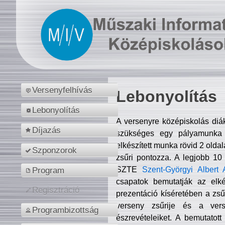
Versenyfelhívás
Lebonyolítás
Lebonyolítás
A versenyre középiskolás diá
Díjazás
szükséges egy pályamunka f
elkészített munka rövid 2 olda
Szponzorok
zsűri pontozza. A legjobb 10
SZTE
Szent-Györgyi Albert 
Program
csapatok bemutatják az elké
Regisztráció
prezentáció kíséretében a zs
verseny zsűrije és a verse
Programbizottság
észrevételeiket. A bemutatott