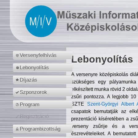
Versenyfelhívás
Lebonyolítás
Lebonyolítás
A versenyre középiskolás diá
Díjazás
szükséges egy pályamunka f
elkészített munka rövid 2 olda
Szponzorok
zsűri pontozza. A legjobb 10
SZTE
Szent-Györgyi Albert 
Program
csapatok bemutatják az elké
Regisztráció
prezentáció kíséretében a zs
verseny zsűrije és a verse
Programbizottság
észrevételeiket. A bemutatott