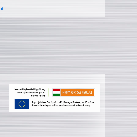
itt
.