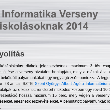
olítás
középiskolás diákok jelentkezhetnek maximum 3 fős csa
ltöltése a verseny hivatalos honlapjára, mely a diákok által e
A beküldött pályamunkákat egy négytagú zsűri pontozza. A legj
uár 28-án az SZTE
Szent-Györgyi Albert Agóra Informatórium
tatják az elkészített rendszert működés közben egy rövid 10-12
rezentáció hossza maximum 15 perc, mely végén a verseny 
déseiket, jelezhetik észrevételeiket. A bemutatott pályamunkák r
.