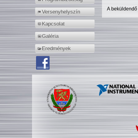
A beküldendő
Versenyhelyszín
Kapcsolat
Galéria
Eredmények