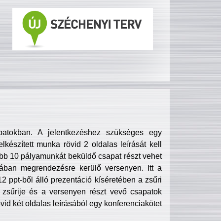
patokban. A jelentkezéshez szükséges egy
lkészített munka rövid 2 oldalas leírását kell
obb 10 pályamunkát beküldő csapat részt vehet
ában megrendezésre kerülő versenyen. Itt a
 ppt-ből álló prezentáció kíséretében a zsűri
zsűrije és a versenyen részt vevő csapatok
övid két oldalas leírásából egy konferenciakötet