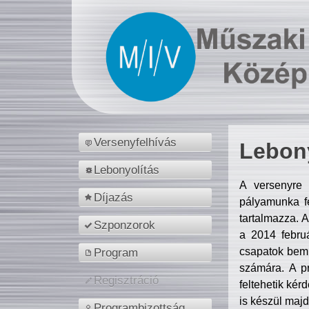
Versenyfelhívás
Lebony
Lebonyolítás
A versenyre 
Díjazás
pályamunka fe
tartalmazza. 
Szponzorok
a 2014 febr
csapatok bemu
Program
számára. A p
Regisztráció
feltehetik kér
is készül majd
Programbizottság