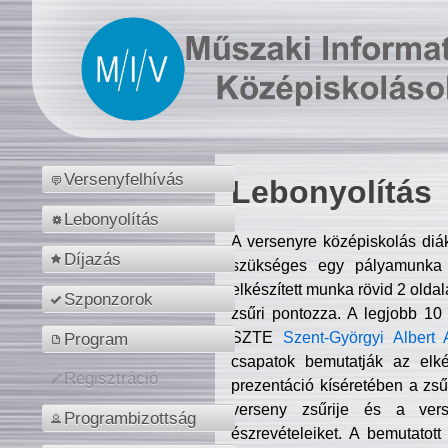
Versenyfelhívás
Lebonyolítás
Lebonyolítás
A versenyre középiskolás diá
Díjazás
szükséges egy pályamunka f
elkészített munka rövid 2 olda
Szponzorok
zsűri pontozza. A legjobb 10
SZTE
Szent-Györgyi Albert 
Program
csapatok bemutatják az elké
Regisztráció
prezentáció kíséretében a zs
verseny zsűrije és a verse
Programbizottság
észrevételeiket. A bemutatott