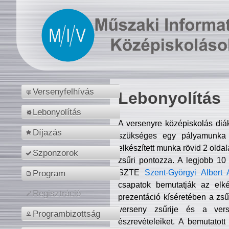
Versenyfelhívás
Lebonyolítás
Lebonyolítás
A versenyre középiskolás diá
Díjazás
szükséges egy pályamunka f
elkészített munka rövid 2 olda
Szponzorok
zsűri pontozza. A legjobb 10
SZTE
Szent-Györgyi Albert 
Program
csapatok bemutatják az elké
Regisztráció
prezentáció kíséretében a zs
verseny zsűrije és a verse
Programbizottság
észrevételeiket. A bemutatott