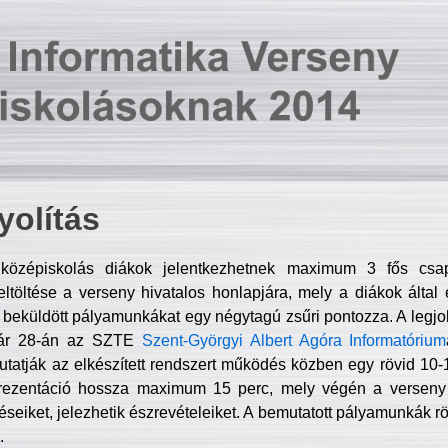
olítás
középiskolás diákok jelentkezhetnek maximum 3 fős csa
ltöltése a verseny hivatalos honlapjára, mely a diákok által e
A beküldött pályamunkákat egy négytagú zsűri pontozza. A legj
uár 28-án az SZTE
Szent-Györgyi Albert Agóra Informatórium
tatják az elkészített rendszert működés közben egy rövid 10-12
rezentáció hossza maximum 15 perc, mely végén a verseny 
déseiket, jelezhetik észrevételeiket. A bemutatott pályamunkák r
.