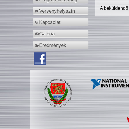
A beküldendő
Versenyhelyszín
Kapcsolat
Galéria
Eredmények