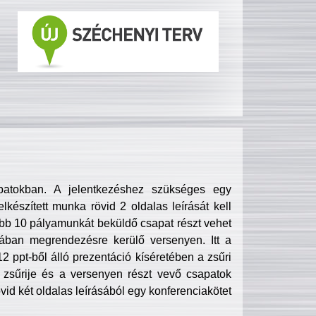
patokban. A jelentkezéshez szükséges egy
lkészített munka rövid 2 oldalas leírását kell
obb 10 pályamunkát beküldő csapat részt vehet
ában megrendezésre kerülő versenyen. Itt a
 ppt-ből álló prezentáció kíséretében a zsűri
zsűrije és a versenyen részt vevő csapatok
övid két oldalas leírásából egy konferenciakötet