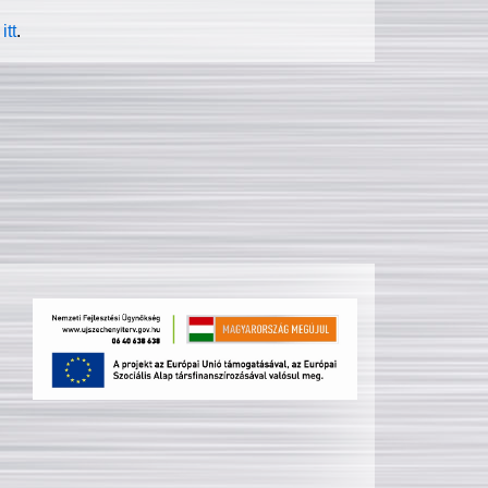
itt
.