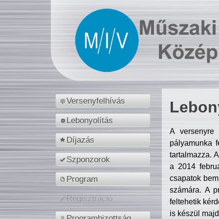
Versenyfelhívás
Lebony
Lebonyolítás
A versenyre 
Díjazás
pályamunka fe
tartalmazza. 
Szponzorok
a 2014 febr
csapatok bemu
Program
számára. A p
Regisztráció
feltehetik kér
is készül majd
Programbizottság