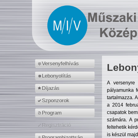
Versenyfelhívás
Lebony
Lebonyolítás
A versenyre 
Díjazás
pályamunka fe
tartalmazza. 
Szponzorok
a 2014 febr
csapatok bemu
Program
számára. A p
Regisztráció
feltehetik kér
is készül majd
Programbizottság