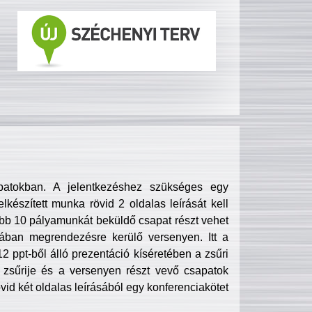
patokban. A jelentkezéshez szükséges egy
lkészített munka rövid 2 oldalas leírását kell
obb 10 pályamunkát beküldő csapat részt vehet
ában megrendezésre kerülő versenyen. Itt a
 ppt-ből álló prezentáció kíséretében a zsűri
zsűrije és a versenyen részt vevő csapatok
övid két oldalas leírásából egy konferenciakötet