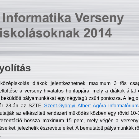
olítás
középiskolás diákok jelentkezhetnek maximum 3 fős csa
ltöltése a verseny hivatalos honlapjára, mely a diákok által e
A beküldött pályamunkákat egy négytagú zsűri pontozza. A legj
uár 28-án az SZTE
Szent-Györgyi Albert Agóra Informatórium
tatják az elkészített rendszert működés közben egy rövid 10-12
rezentáció hossza maximum 15 perc, mely végén a verseny 
déseiket, jelezhetik észrevételeiket. A bemutatott pályamunkák r
.