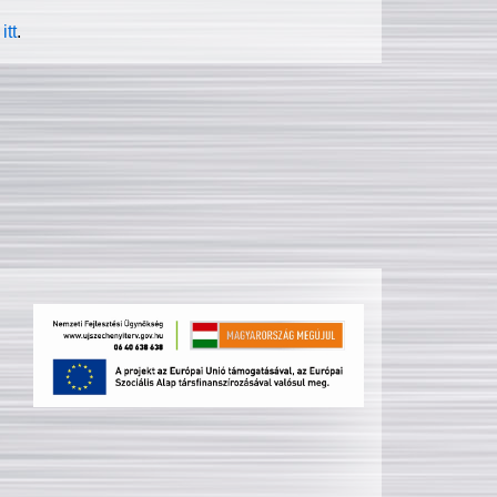
itt
.