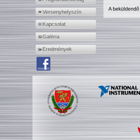
A beküldendő
Versenyhelyszín
Kapcsolat
Galéria
Eredmények