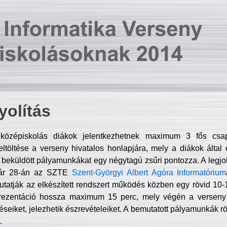
olítás
középiskolás diákok jelentkezhetnek maximum 3 fős csa
ltöltése a verseny hivatalos honlapjára, mely a diákok által e
A beküldött pályamunkákat egy négytagú zsűri pontozza. A legj
uár 28-án az SZTE
Szent-Györgyi Albert Agóra Informatórium
tatják az elkészített rendszert működés közben egy rövid 10-12
rezentáció hossza maximum 15 perc, mely végén a verseny 
déseiket, jelezhetik észrevételeiket. A bemutatott pályamunkák r
.