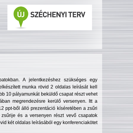
patokban. A jelentkezéshez szükséges egy
lkészített munka rövid 2 oldalas leírását kell
obb 10 pályamunkát beküldő csapat részt vehet
ában megrendezésre kerülő versenyen. Itt a
 ppt-ből álló prezentáció kíséretében a zsűri
zsűrije és a versenyen részt vevő csapatok
övid két oldalas leírásából egy konferenciakötet