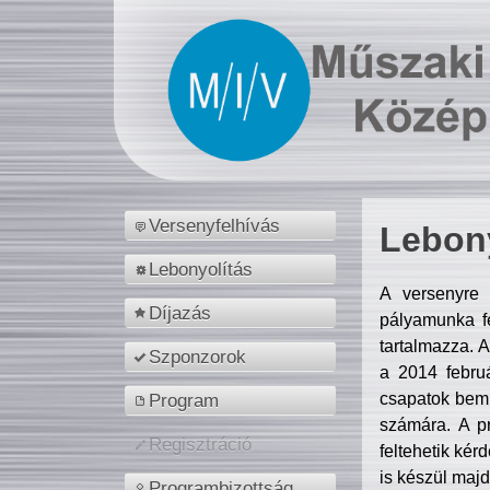
Versenyfelhívás
Lebony
Lebonyolítás
A versenyre 
Díjazás
pályamunka fe
tartalmazza. 
Szponzorok
a 2014 febr
csapatok bemu
Program
számára. A p
Regisztráció
feltehetik kér
is készül majd
Programbizottság