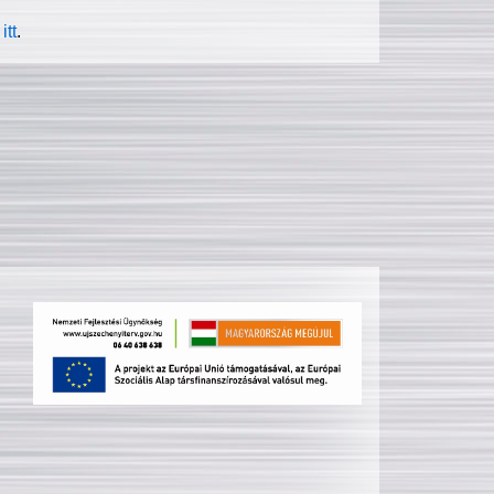
itt
.