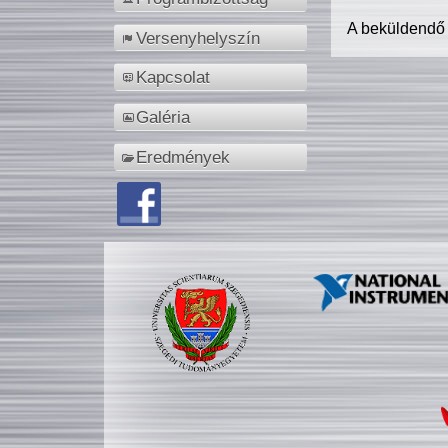
A beküldendő
Versenyhelyszín
Kapcsolat
Galéria
Eredmények