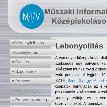
Versenyfelhívás
Lebonyolítás
Lebonyolítás
A versenyre középiskolás diá
Díjazás
szükséges egy pályamunka f
elkészített munka rövid 2 olda
Szponzorok
zsűri pontozza. A legjobb 10
SZTE
Szent-Györgyi Albert 
Program
csapatok bemutatják az elké
Regisztráció
prezentáció kíséretében a zs
verseny zsűrije és a verse
Programbizottság
észrevételeiket. A bemutatott