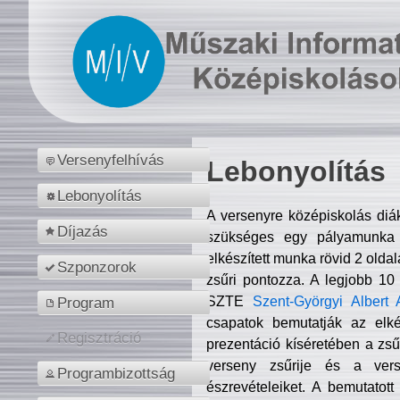
Versenyfelhívás
Lebonyolítás
Lebonyolítás
A versenyre középiskolás diá
Díjazás
szükséges egy pályamunka f
elkészített munka rövid 2 olda
Szponzorok
zsűri pontozza. A legjobb 10
SZTE
Szent-Györgyi Albert 
Program
csapatok bemutatják az elké
Regisztráció
prezentáció kíséretében a zs
verseny zsűrije és a verse
Programbizottság
észrevételeiket. A bemutatott