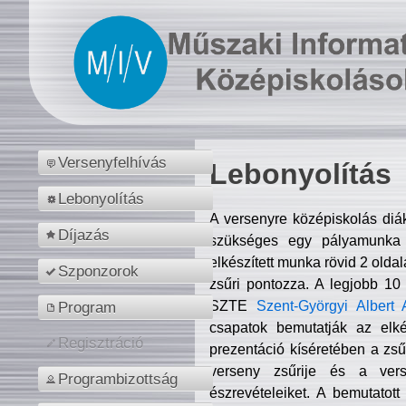
Versenyfelhívás
Lebonyolítás
Lebonyolítás
A versenyre középiskolás diá
Díjazás
szükséges egy pályamunka f
elkészített munka rövid 2 olda
Szponzorok
zsűri pontozza. A legjobb 10
SZTE
Szent-Györgyi Albert 
Program
csapatok bemutatják az elké
Regisztráció
prezentáció kíséretében a zs
verseny zsűrije és a verse
Programbizottság
észrevételeiket. A bemutatott