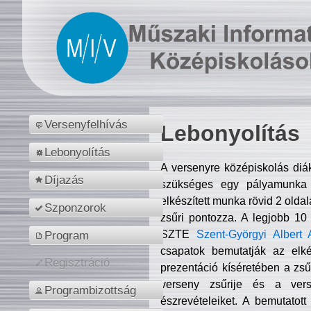
Versenyfelhívás
Lebonyolítás
Lebonyolítás
A versenyre középiskolás diá
Díjazás
szükséges egy pályamunka f
elkészített munka rövid 2 olda
Szponzorok
zsűri pontozza. A legjobb 10
SZTE
Szent-Györgyi Albert 
Program
csapatok bemutatják az elké
Regisztráció
prezentáció kíséretében a zs
verseny zsűrije és a verse
Programbizottság
észrevételeiket. A bemutatott