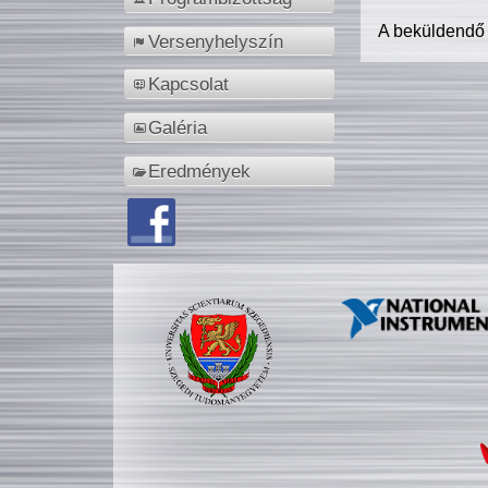
A beküldendő
Versenyhelyszín
Kapcsolat
Galéria
Eredmények