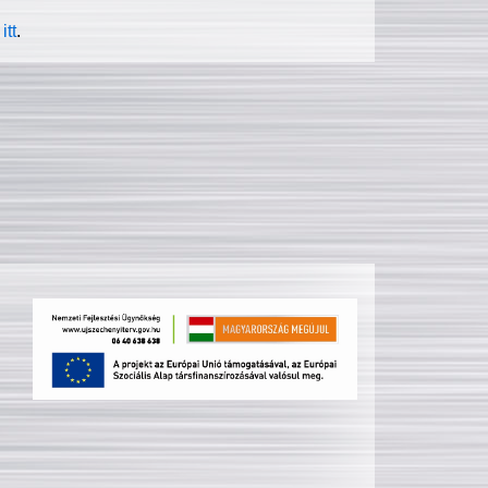
itt
.