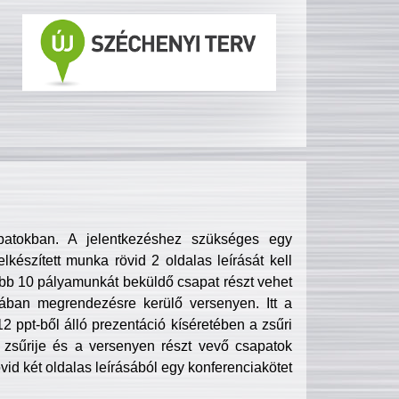
patokban. A jelentkezéshez szükséges egy
lkészített munka rövid 2 oldalas leírását kell
obb 10 pályamunkát beküldő csapat részt vehet
ában megrendezésre kerülő versenyen. Itt a
 ppt-ből álló prezentáció kíséretében a zsűri
zsűrije és a versenyen részt vevő csapatok
övid két oldalas leírásából egy konferenciakötet