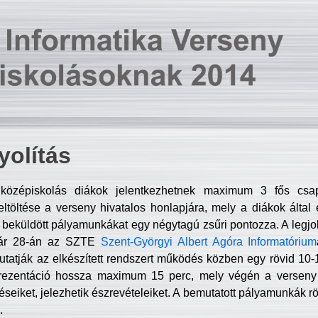
olítás
középiskolás diákok jelentkezhetnek maximum 3 fős csa
ltöltése a verseny hivatalos honlapjára, mely a diákok által e
A beküldött pályamunkákat egy négytagú zsűri pontozza. A legj
uár 28-án az SZTE
Szent-Györgyi Albert Agóra Informatórium
tatják az elkészített rendszert működés közben egy rövid 10-12
rezentáció hossza maximum 15 perc, mely végén a verseny 
déseiket, jelezhetik észrevételeiket. A bemutatott pályamunkák r
.