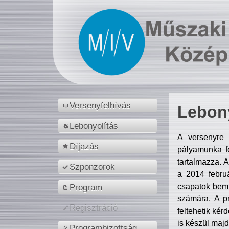
Versenyfelhívás
Lebony
Lebonyolítás
A versenyre 
Díjazás
pályamunka fe
tartalmazza. 
Szponzorok
a 2014 febr
csapatok bemu
Program
számára. A p
Regisztráció
feltehetik kér
is készül majd
Programbizottság