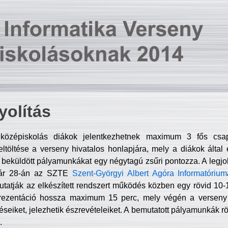
olítás
középiskolás diákok jelentkezhetnek maximum 3 fős csa
ltöltése a verseny hivatalos honlapjára, mely a diákok által e
A beküldött pályamunkákat egy négytagú zsűri pontozza. A legj
uár 28-án az SZTE
Szent-Györgyi Albert Agóra Informatórium
tatják az elkészített rendszert működés közben egy rövid 10-12
rezentáció hossza maximum 15 perc, mely végén a verseny 
déseiket, jelezhetik észrevételeiket. A bemutatott pályamunkák r
.