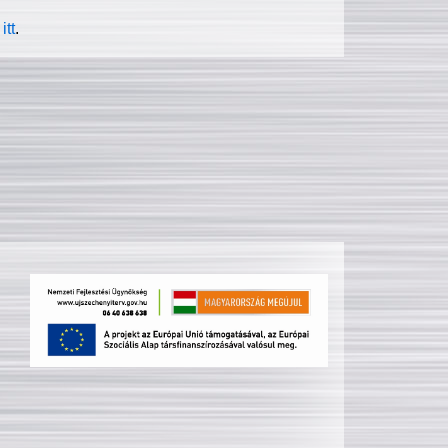
itt
.