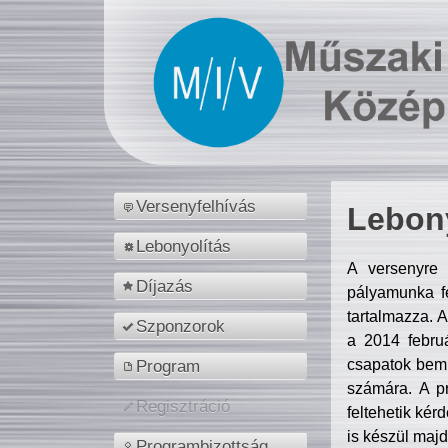
Versenyfelhívás
Lebony
Lebonyolítás
A versenyre 
Díjazás
pályamunka fe
tartalmazza. 
Szponzorok
a 2014 febr
csapatok bemu
Program
számára. A p
Regisztráció
feltehetik kér
is készül majd
Programbizottság