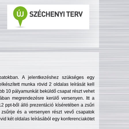
patokban. A jelentkezéshez szükséges egy
lkészített munka rövid 2 oldalas leírását kell
obb 10 pályamunkát beküldő csapat részt vehet
ában megrendezésre kerülő versenyen. Itt a
 ppt-ből álló prezentáció kíséretében a zsűri
zsűrije és a versenyen részt vevő csapatok
övid két oldalas leírásából egy konferenciakötet