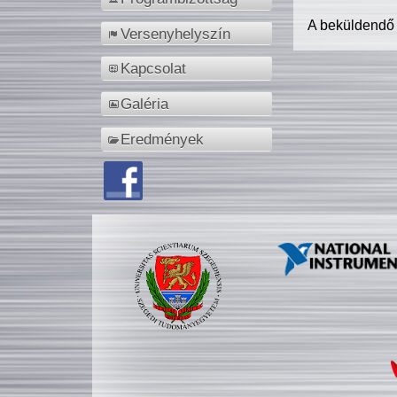
A beküldendő
Versenyhelyszín
Kapcsolat
Galéria
Eredmények