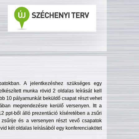
patokban. A jelentkezéshez szükséges egy
lkészített munka rövid 2 oldalas leírását kell
obb 10 pályamunkát beküldő csapat részt vehet
ában megrendezésre kerülő versenyen. Itt a
 ppt-ből álló prezentáció kíséretében a zsűri
zsűrije és a versenyen részt vevő csapatok
övid két oldalas leírásából egy konferenciakötet