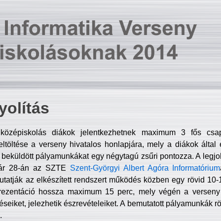
olítás
középiskolás diákok jelentkezhetnek maximum 3 fős csa
ltöltése a verseny hivatalos honlapjára, mely a diákok által e
A beküldött pályamunkákat egy négytagú zsűri pontozza. A legj
uár 28-án az SZTE
Szent-Györgyi Albert Agóra Informatórium
tatják az elkészített rendszert működés közben egy rövid 10-12
rezentáció hossza maximum 15 perc, mely végén a verseny 
déseiket, jelezhetik észrevételeiket. A bemutatott pályamunkák r
.