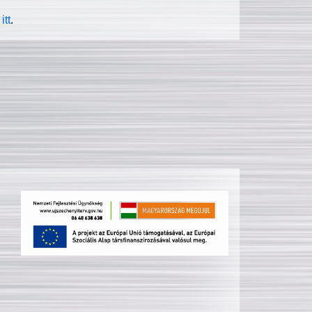
itt
.