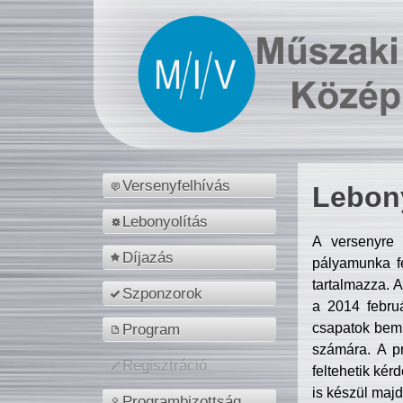
Versenyfelhívás
Lebony
Lebonyolítás
A versenyre 
Díjazás
pályamunka fe
tartalmazza. 
Szponzorok
a 2014 febr
csapatok bemu
Program
számára. A p
Regisztráció
feltehetik kér
is készül majd
Programbizottság