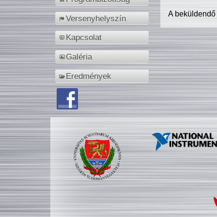
A beküldendő
Versenyhelyszín
Kapcsolat
Galéria
Eredmények