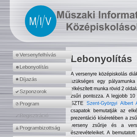
Versenyfelhívás
Lebonyolítás
Lebonyolítás
A versenyre középiskolás diá
Díjazás
szükséges egy pályamunka f
elkészített munka rövid 2 olda
Szponzorok
zsűri pontozza. A legjobb 10
SZTE
Szent-Györgyi Albert 
Program
csapatok bemutatják az elké
Regisztráció
prezentáció kíséretében a zs
verseny zsűrije és a verse
Programbizottság
észrevételeiket. A bemutatott