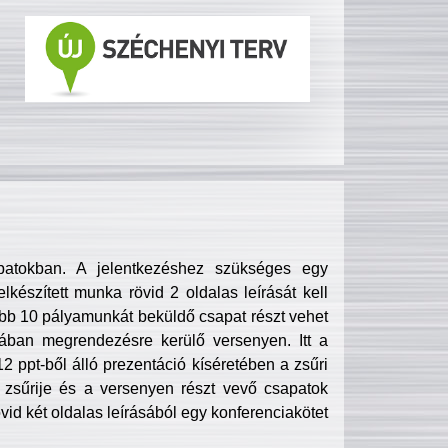
patokban. A jelentkezéshez szükséges egy
lkészített munka rövid 2 oldalas leírását kell
obb 10 pályamunkát beküldő csapat részt vehet
ában megrendezésre kerülő versenyen. Itt a
 ppt-ből álló prezentáció kíséretében a zsűri
zsűrije és a versenyen részt vevő csapatok
övid két oldalas leírásából egy konferenciakötet