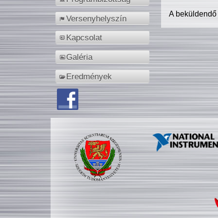
A beküldendő
Versenyhelyszín
Kapcsolat
Galéria
Eredmények