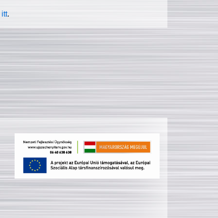
itt
.