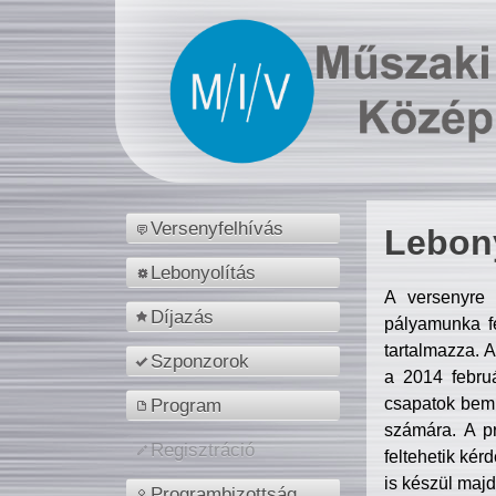
Versenyfelhívás
Lebony
Lebonyolítás
A versenyre 
Díjazás
pályamunka fe
tartalmazza. 
Szponzorok
a 2014 febr
csapatok bemu
Program
számára. A p
Regisztráció
feltehetik kér
is készül majd
Programbizottság