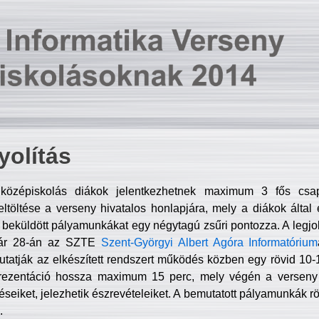
olítás
középiskolás diákok jelentkezhetnek maximum 3 fős csa
ltöltése a verseny hivatalos honlapjára, mely a diákok által e
A beküldött pályamunkákat egy négytagú zsűri pontozza. A legj
uár 28-án az SZTE
Szent-Györgyi Albert Agóra Informatórium
tatják az elkészített rendszert működés közben egy rövid 10-12
rezentáció hossza maximum 15 perc, mely végén a verseny 
déseiket, jelezhetik észrevételeiket. A bemutatott pályamunkák r
.