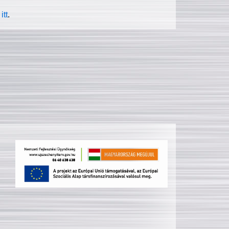
itt
.