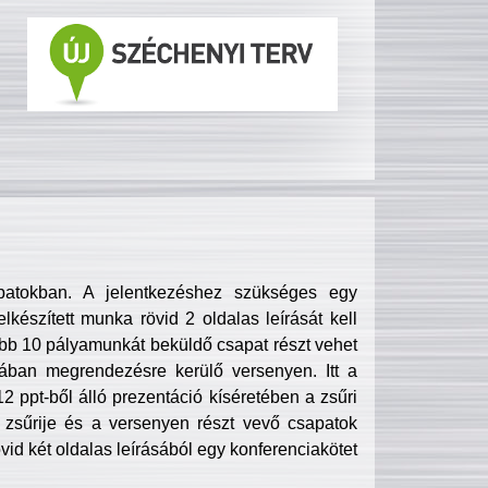
patokban. A jelentkezéshez szükséges egy
lkészített munka rövid 2 oldalas leírását kell
obb 10 pályamunkát beküldő csapat részt vehet
ában megrendezésre kerülő versenyen. Itt a
 ppt-ből álló prezentáció kíséretében a zsűri
zsűrije és a versenyen részt vevő csapatok
övid két oldalas leírásából egy konferenciakötet