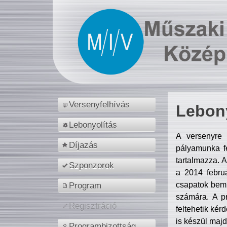
Versenyfelhívás
Lebony
Lebonyolítás
A versenyre 
Díjazás
pályamunka fe
tartalmazza. 
Szponzorok
a 2014 febr
csapatok bemu
Program
számára. A p
Regisztráció
feltehetik kér
is készül majd
Programbizottság