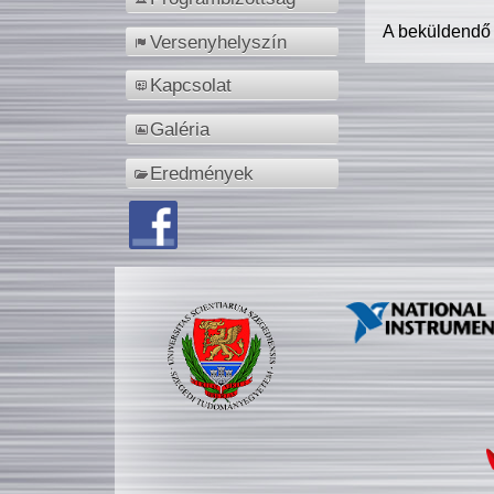
A beküldendő
Versenyhelyszín
Kapcsolat
Galéria
Eredmények