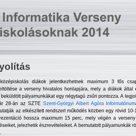
olítás
középiskolás diákok jelentkezhetnek maximum 3 fős csa
ltöltése a verseny hivatalos honlapjára, mely a diákok által e
A beküldött pályamunkákat egy négytagú zsűri pontozza. A legj
uár 28-án az SZTE
Szent-Györgyi Albert Agóra Informatórium
tatják az elkészített rendszert működés közben egy rövid 10-12
rezentáció hossza maximum 15 perc, mely végén a verseny 
déseiket, jelezhetik észrevételeiket. A bemutatott pályamunkák r
.