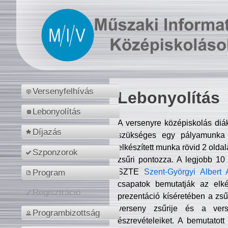
Versenyfelhívás
Lebonyolítás
Lebonyolítás
A versenyre középiskolás diá
Díjazás
szükséges egy pályamunka f
elkészített munka rövid 2 olda
Szponzorok
zsűri pontozza. A legjobb 10
SZTE
Szent-Györgyi Albert 
Program
csapatok bemutatják az elké
Regisztráció
prezentáció kíséretében a zs
verseny zsűrije és a verse
Programbizottság
észrevételeiket. A bemutatott