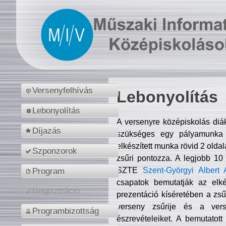
Versenyfelhívás
Lebonyolítás
Lebonyolítás
A versenyre középiskolás diá
Díjazás
szükséges egy pályamunka f
elkészített munka rövid 2 olda
Szponzorok
zsűri pontozza. A legjobb 10
SZTE
Szent-Györgyi Albert 
Program
csapatok bemutatják az elké
Regisztráció
prezentáció kíséretében a zs
verseny zsűrije és a verse
Programbizottság
észrevételeiket. A bemutatott