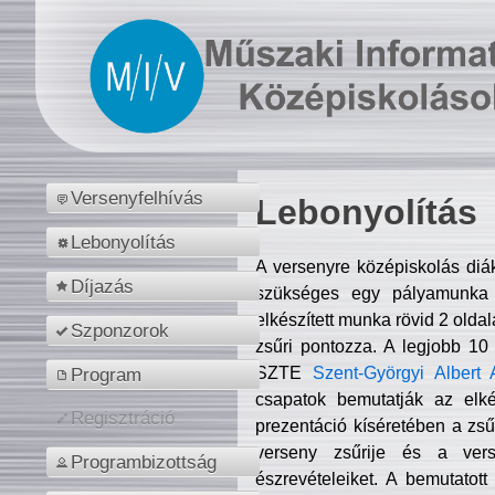
Versenyfelhívás
Lebonyolítás
Lebonyolítás
A versenyre középiskolás diá
Díjazás
szükséges egy pályamunka f
elkészített munka rövid 2 olda
Szponzorok
zsűri pontozza. A legjobb 10
SZTE
Szent-Györgyi Albert 
Program
csapatok bemutatják az elké
Regisztráció
prezentáció kíséretében a zs
verseny zsűrije és a verse
Programbizottság
észrevételeiket. A bemutatott