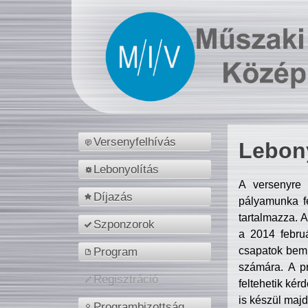
Versenyfelhívás
Lebony
Lebonyolítás
A versenyre 
Díjazás
pályamunka fe
tartalmazza. 
Szponzorok
a 2014 febr
csapatok bemu
Program
számára. A p
Regisztráció
feltehetik kér
is készül majd
Programbizottság