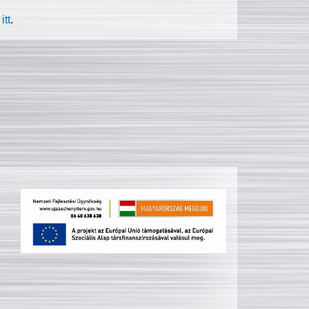
itt
.