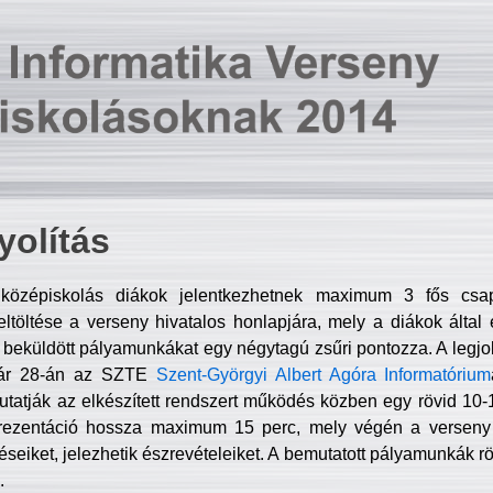
olítás
középiskolás diákok jelentkezhetnek maximum 3 fős csa
ltöltése a verseny hivatalos honlapjára, mely a diákok által e
A beküldött pályamunkákat egy négytagú zsűri pontozza. A legj
uár 28-án az SZTE
Szent-Györgyi Albert Agóra Informatórium
tatják az elkészített rendszert működés közben egy rövid 10-12
rezentáció hossza maximum 15 perc, mely végén a verseny 
déseiket, jelezhetik észrevételeiket. A bemutatott pályamunkák r
.