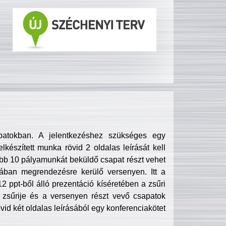
patokban. A jelentkezéshez szükséges egy
lkészített munka rövid 2 oldalas leírását kell
obb 10 pályamunkát beküldő csapat részt vehet
ában megrendezésre kerülő versenyen. Itt a
 ppt-ből álló prezentáció kíséretében a zsűri
zsűrije és a versenyen részt vevő csapatok
övid két oldalas leírásából egy konferenciakötet