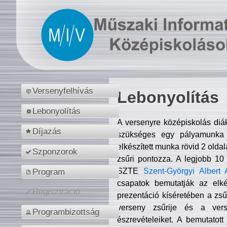
Versenyfelhívás
Lebonyolítás
Lebonyolítás
A versenyre középiskolás diá
Díjazás
szükséges egy pályamunka f
elkészített munka rövid 2 olda
Szponzorok
zsűri pontozza. A legjobb 10
SZTE
Szent-Györgyi Albert 
Program
csapatok bemutatják az elké
Regisztráció
prezentáció kíséretében a zs
verseny zsűrije és a verse
Programbizottság
észrevételeiket. A bemutatott