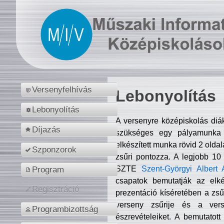
Versenyfelhívás
Lebonyolítás
Lebonyolítás
A versenyre középiskolás diá
Díjazás
szükséges egy pályamunka f
elkészített munka rövid 2 olda
Szponzorok
zsűri pontozza. A legjobb 10
SZTE
Szent-Györgyi Albert 
Program
csapatok bemutatják az elké
Regisztráció
prezentáció kíséretében a zs
verseny zsűrije és a verse
Programbizottság
észrevételeiket. A bemutatott