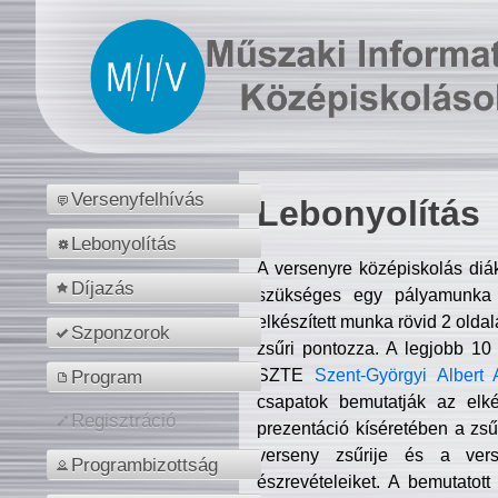
Versenyfelhívás
Lebonyolítás
Lebonyolítás
A versenyre középiskolás diá
Díjazás
szükséges egy pályamunka f
elkészített munka rövid 2 olda
Szponzorok
zsűri pontozza. A legjobb 10
SZTE
Szent-Györgyi Albert 
Program
csapatok bemutatják az elké
Regisztráció
prezentáció kíséretében a zs
verseny zsűrije és a verse
Programbizottság
észrevételeiket. A bemutatott