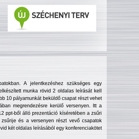
patokban. A jelentkezéshez szükséges egy
lkészített munka rövid 2 oldalas leírását kell
obb 10 pályamunkát beküldő csapat részt vehet
ában megrendezésre kerülő versenyen. Itt a
 ppt-ből álló prezentáció kíséretében a zsűri
zsűrije és a versenyen részt vevő csapatok
övid két oldalas leírásából egy konferenciakötet