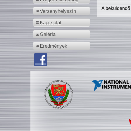
A beküldendő
Versenyhelyszín
Kapcsolat
Galéria
Eredmények