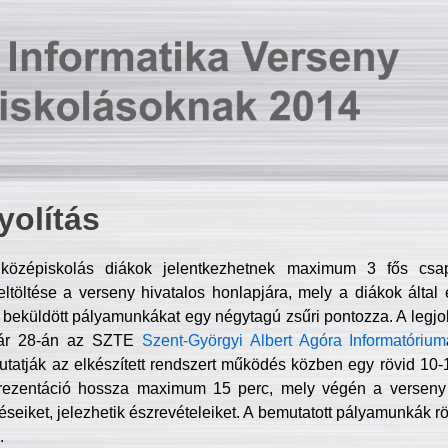
olítás
középiskolás diákok jelentkezhetnek maximum 3 fős csa
ltöltése a verseny hivatalos honlapjára, mely a diákok által e
A beküldött pályamunkákat egy négytagú zsűri pontozza. A legj
uár 28-án az SZTE
Szent-Györgyi Albert Agóra Informatórium
tatják az elkészített rendszert működés közben egy rövid 10-12
rezentáció hossza maximum 15 perc, mely végén a verseny 
déseiket, jelezhetik észrevételeiket. A bemutatott pályamunkák r
.