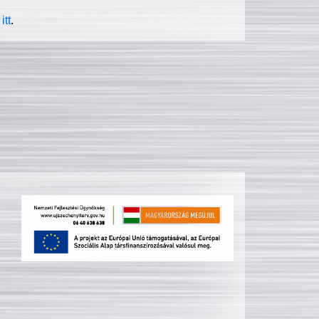
itt
.