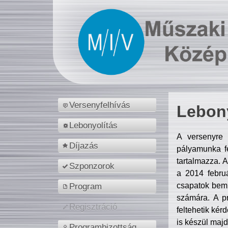
Versenyfelhívás
Lebony
Lebonyolítás
A versenyre 
Díjazás
pályamunka fe
tartalmazza. 
Szponzorok
a 2014 febr
csapatok bemu
Program
számára. A p
Regisztráció
feltehetik kér
is készül majd
Programbizottság