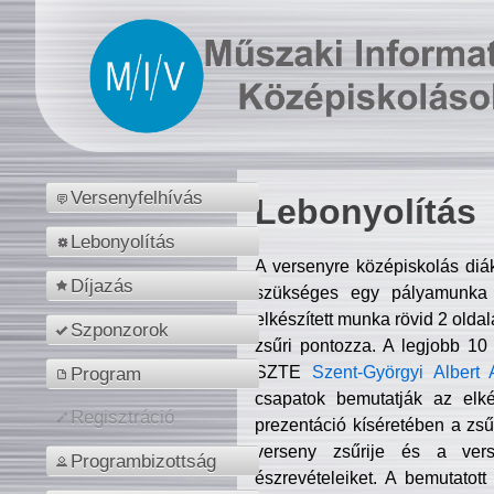
Versenyfelhívás
Lebonyolítás
Lebonyolítás
A versenyre középiskolás diá
Díjazás
szükséges egy pályamunka f
elkészített munka rövid 2 olda
Szponzorok
zsűri pontozza. A legjobb 10
SZTE
Szent-Györgyi Albert 
Program
csapatok bemutatják az elké
Regisztráció
prezentáció kíséretében a zs
verseny zsűrije és a verse
Programbizottság
észrevételeiket. A bemutatott