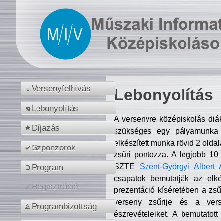
Versenyfelhívás
Lebonyolítás
Lebonyolítás
A versenyre középiskolás diá
Díjazás
szükséges egy pályamunka f
elkészített munka rövid 2 olda
Szponzorok
zsűri pontozza. A legjobb 10
SZTE
Szent-Györgyi Albert 
Program
csapatok bemutatják az elké
Regisztráció
prezentáció kíséretében a zs
verseny zsűrije és a verse
Programbizottság
észrevételeiket. A bemutatott