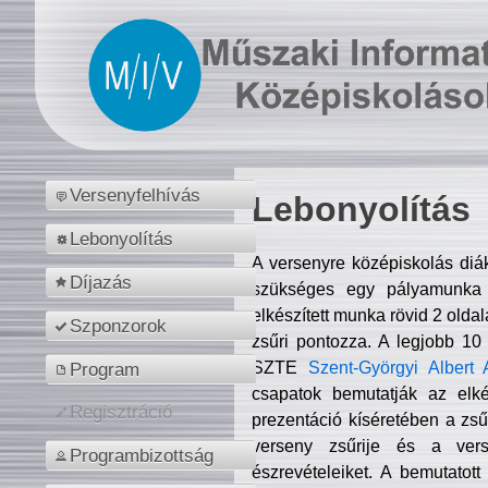
Versenyfelhívás
Lebonyolítás
Lebonyolítás
A versenyre középiskolás diá
Díjazás
szükséges egy pályamunka f
elkészített munka rövid 2 olda
Szponzorok
zsűri pontozza. A legjobb 10
SZTE
Szent-Györgyi Albert 
Program
csapatok bemutatják az elké
Regisztráció
prezentáció kíséretében a zs
verseny zsűrije és a verse
Programbizottság
észrevételeiket. A bemutatott