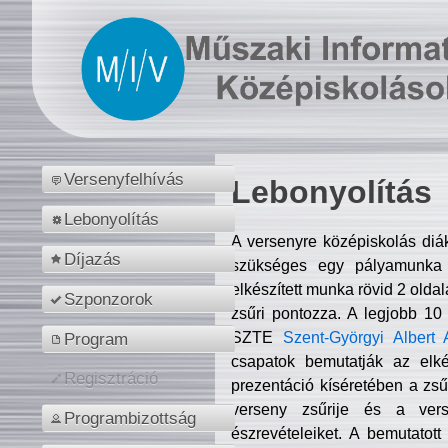
Versenyfelhívás
Lebonyolítás
Lebonyolítás
A versenyre középiskolás diá
Díjazás
szükséges egy pályamunka f
elkészített munka rövid 2 olda
Szponzorok
zsűri pontozza. A legjobb 10
SZTE
Szent-Györgyi Albert 
Program
csapatok bemutatják az elké
Regisztráció
prezentáció kíséretében a zs
verseny zsűrije és a verse
Programbizottság
észrevételeiket. A bemutatott