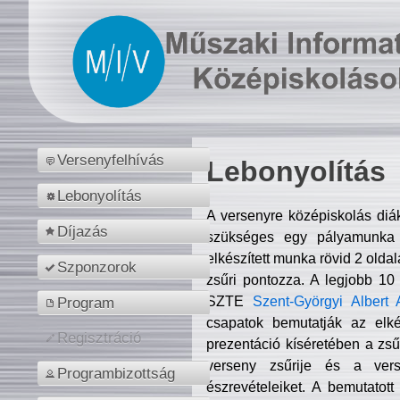
Versenyfelhívás
Lebonyolítás
Lebonyolítás
A versenyre középiskolás diá
Díjazás
szükséges egy pályamunka f
elkészített munka rövid 2 olda
Szponzorok
zsűri pontozza. A legjobb 10
SZTE
Szent-Györgyi Albert 
Program
csapatok bemutatják az elké
Regisztráció
prezentáció kíséretében a zs
verseny zsűrije és a verse
Programbizottság
észrevételeiket. A bemutatott