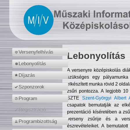
Versenyfelhívás
Lebonyolítás
Lebonyolítás
A versenyre középiskolás diá
Díjazás
szükséges egy pályamunka f
elkészített munka rövid 2 olda
Szponzorok
zsűri pontozza. A legjobb 10
SZTE
Szent-Györgyi Albert 
Program
csapatok bemutatják az elké
Regisztráció
prezentáció kíséretében a zs
verseny zsűrije és a verse
Programbizottság
észrevételeiket. A bemutatott