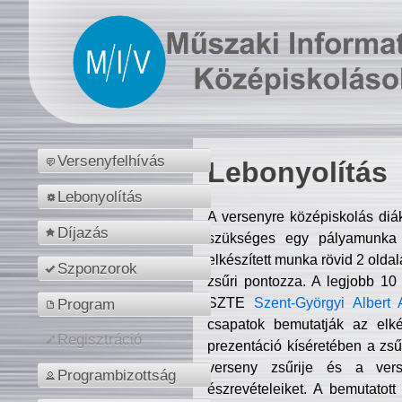
Versenyfelhívás
Lebonyolítás
Lebonyolítás
A versenyre középiskolás diá
Díjazás
szükséges egy pályamunka f
elkészített munka rövid 2 olda
Szponzorok
zsűri pontozza. A legjobb 10
SZTE
Szent-Györgyi Albert 
Program
csapatok bemutatják az elké
Regisztráció
prezentáció kíséretében a zs
verseny zsűrije és a verse
Programbizottság
észrevételeiket. A bemutatott