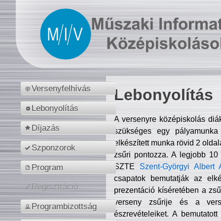
Versenyfelhívás
Lebonyolítás
Lebonyolítás
A versenyre középiskolás diá
Díjazás
szükséges egy pályamunka f
elkészített munka rövid 2 olda
Szponzorok
zsűri pontozza. A legjobb 10
SZTE
Szent-Györgyi Albert 
Program
csapatok bemutatják az elké
Regisztráció
prezentáció kíséretében a zs
verseny zsűrije és a verse
Programbizottság
észrevételeiket. A bemutatott