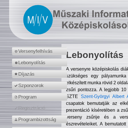
Versenyfelhívás
Lebonyolítás
Lebonyolítás
A versenyre középiskolás diá
Díjazás
szükséges egy pályamunka f
elkészített munka rövid 2 olda
Szponzorok
zsűri pontozza. A legjobb 10
SZTE
Szent-Györgyi Albert 
Program
csapatok bemutatják az elké
Regisztráció
prezentáció kíséretében a zs
verseny zsűrije és a verse
Programbizottság
észrevételeiket. A bemutatott