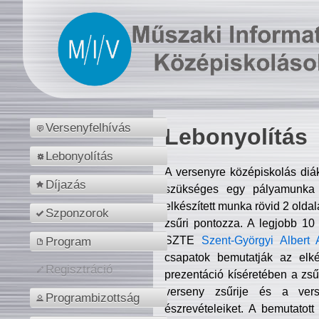
Versenyfelhívás
Lebonyolítás
Lebonyolítás
A versenyre középiskolás diá
Díjazás
szükséges egy pályamunka f
elkészített munka rövid 2 olda
Szponzorok
zsűri pontozza. A legjobb 10
SZTE
Szent-Györgyi Albert 
Program
csapatok bemutatják az elké
Regisztráció
prezentáció kíséretében a zs
verseny zsűrije és a verse
Programbizottság
észrevételeiket. A bemutatott