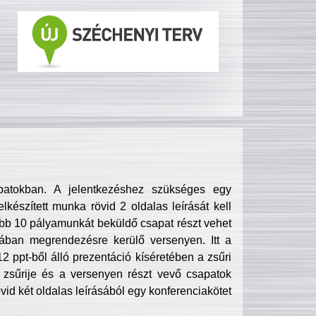
patokban. A jelentkezéshez szükséges egy
lkészített munka rövid 2 oldalas leírását kell
obb 10 pályamunkát beküldő csapat részt vehet
ában megrendezésre kerülő versenyen. Itt a
 ppt-ből álló prezentáció kíséretében a zsűri
zsűrije és a versenyen részt vevő csapatok
övid két oldalas leírásából egy konferenciakötet