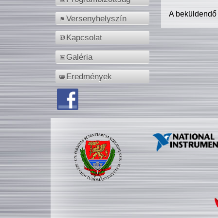
A beküldendő
Versenyhelyszín
Kapcsolat
Galéria
Eredmények