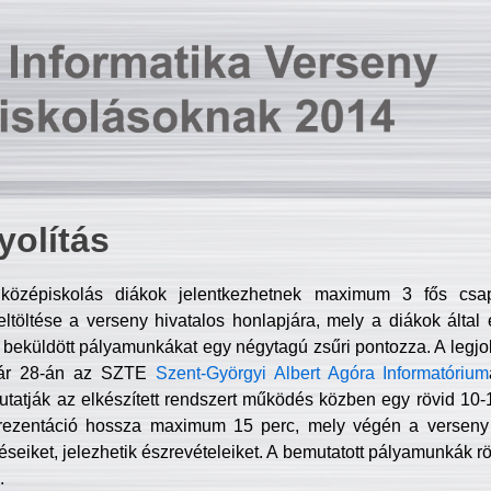
olítás
középiskolás diákok jelentkezhetnek maximum 3 fős csa
ltöltése a verseny hivatalos honlapjára, mely a diákok által e
A beküldött pályamunkákat egy négytagú zsűri pontozza. A legj
uár 28-án az SZTE
Szent-Györgyi Albert Agóra Informatórium
tatják az elkészített rendszert működés közben egy rövid 10-12
rezentáció hossza maximum 15 perc, mely végén a verseny 
déseiket, jelezhetik észrevételeiket. A bemutatott pályamunkák r
.