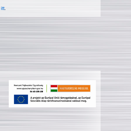
itt
.