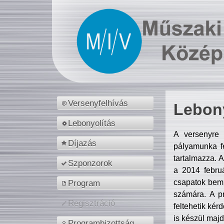
Versenyfelhívás
Lebony
Lebonyolítás
A versenyre 
Díjazás
pályamunka fe
tartalmazza. 
Szponzorok
a 2014 febr
csapatok bemu
Program
számára. A p
Regisztráció
feltehetik kér
is készül majd
Programbizottság